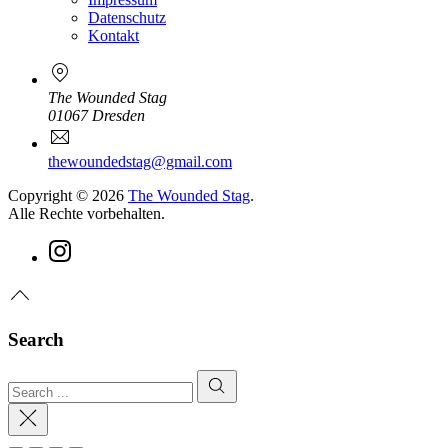
Datenschutz
Kontakt
The Wounded Stag
01067 Dresden
Neues
E-
Fenster
Mail
thewoundedstag@gmail.com
Copyright © 2026
The Wounded Stag
.
Alle Rechte vorbehalten.
WordPress
Theme
by
New
FORQY
Zum
Window
Neues
Seitenanfang
Fenster
Search
Suchen
Search
Schließen