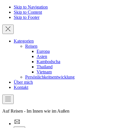
Skip to Navigation
Skip to Content
Skip to Footer
Schließen
Kategorien
Reisen
Europa
Asien
Kambodscha
Thailand
Vietnam
Persönlichkeitsentwicklung
Über mich
Kontakt
Bar
Navigation
Auf Reisen - Im Innen wie im Außen
thewoundedstag@gmail.com