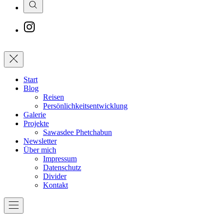
Search
New
Window
Schließen
Start
Blog
Reisen
Persönlichkeitsentwicklung
Galerie
Projekte
Sawasdee Phetchabun
Newsletter
Über mich
Impressum
Datenschutz
Divider
Kontakt
Navigation