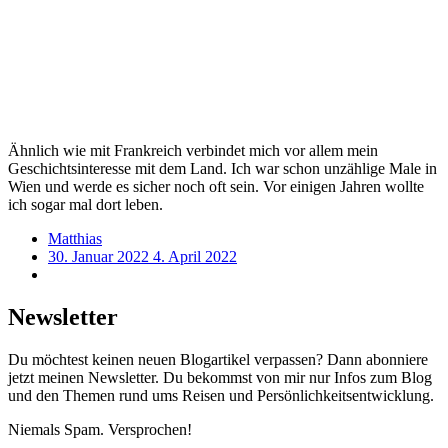
Leopolds-
Christines
Karls
-
-
Gruft
(Detail)
Sarkophag
Wien
Neue
Leopolds-
-
Burg
Gruft
Wien
Neuer
-
(Detail)
-
Markt
Büste
Wien
Schloss
Marie
-
Belvedere
Antoinettes
Wien
Statue
Ähnlich wie mit Frankreich verbindet mich vor allem mein
-
auf
Geschichtsinteresse mit dem Land. Ich war schon unzählige Male in
Statue
dem
Wien und werde es sicher noch oft sein. Vor einigen Jahren wollte
auf
Zentralfriedhof
ich sogar mal dort leben.
dem
Zentralfriedhof
Matthias
30. Januar 2022
4. April 2022
Newsletter
Du möchtest keinen neuen Blogartikel verpassen? Dann abonniere
jetzt meinen Newsletter. Du bekommst von mir nur Infos zum Blog
und den Themen rund ums Reisen und Persönlichkeitsentwicklung.
Niemals Spam. Versprochen!