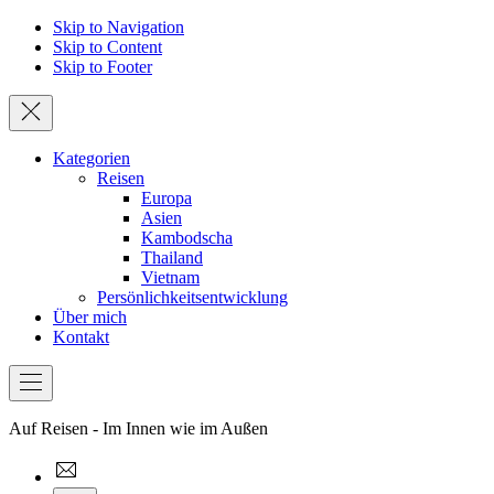
Skip to Navigation
Skip to Content
Skip to Footer
Schließen
Kategorien
Reisen
Europa
Asien
Kambodscha
Thailand
Vietnam
Persönlichkeitsentwicklung
Über mich
Kontakt
Bar
Navigation
Auf Reisen - Im Innen wie im Außen
thewoundedstag@gmail.com