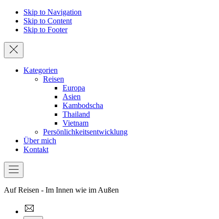
Skip to Navigation
Skip to Content
Skip to Footer
Schließen
Kategorien
Reisen
Europa
Asien
Kambodscha
Thailand
Vietnam
Persönlichkeitsentwicklung
Über mich
Kontakt
Bar
Navigation
Auf Reisen - Im Innen wie im Außen
thewoundedstag@gmail.com