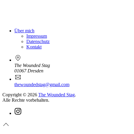
Über mich
Impressum
Datenschutz
Kontakt
The Wounded Stag
01067 Dresden
Neues
E-
Fenster
Mail
thewoundedstag@gmail.com
Copyright © 2026
The Wounded Stag
.
Alle Rechte vorbehalten.
WordPress
Theme
by
New
FORQY
Zum
Window
Neues
Seitenanfang
Fenster