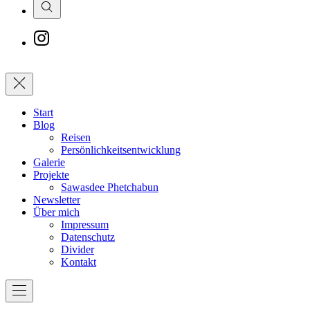
Search
New
Window
Schließen
Start
Blog
Reisen
Persönlichkeitsentwicklung
Galerie
Projekte
Sawasdee Phetchabun
Newsletter
Über mich
Impressum
Datenschutz
Divider
Kontakt
Navigation