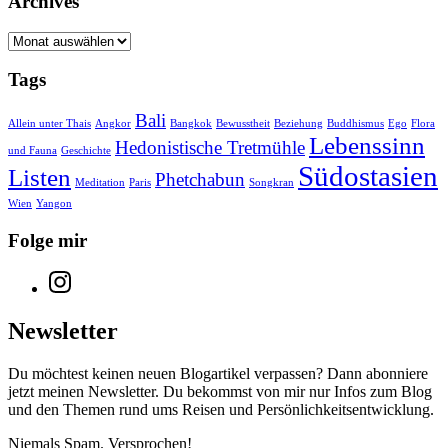
Archives
Archives
Tags
Bali
Allein unter Thais
Angkor
Bangkok
Bewusstheit
Beziehung
Buddhismus
Ego
Flora
Lebenssinn
Hedonistische Tretmühle
und Fauna
Geschichte
Südostasien
Listen
Phetchabun
Meditation
Paris
Songkran
Wien
Yangon
Folge mir
New
Window
Newsletter
Du möchtest keinen neuen Blogartikel verpassen? Dann abonniere
jetzt meinen Newsletter. Du bekommst von mir nur Infos zum Blog
und den Themen rund ums Reisen und Persönlichkeitsentwicklung.
Niemals Spam. Versprochen!