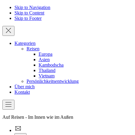
Skip to Navigation
Skip to Content
Skip to Footer
Schließen
Kategorien
Reisen
Europa
Asien
Kambodscha
Thailand
Vietnam
Persönlichkeitsentwicklung
Über mich
Kontakt
Bar
Navigation
Auf Reisen - Im Innen wie im Außen
thewoundedstag@gmail.com