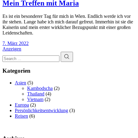
Rokokosaal
Mein Treffen mit Maria
in
der
Es ist ein besonderer Tag für mich in Wien. Endlich werde ich vor
Maria
ihr stehen. Lange habe ich mich darauf gefreut. Immerhin ist sie die
Theresia
Kaiserin und mein erster wirklicher Bezugspunkt mit einer großen
Gruft
Leidenschaften.
7. März 2022
Mein
Anzeigen
Suchen
Treffen
mit
Search
Maria
Kategorien
Asien
(5)
Kambodscha
(2)
Thailand
(4)
Vietnam
(2)
Europa
(2)
Persönlichkeitsentwicklung
(3)
Reisen
(6)